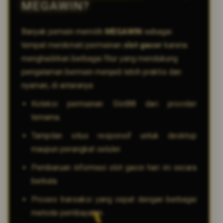
MEGAWIN?
Banyak pemain memilih
MEGAWIN
sebagai
tempat menikmati permainan
slot gacor
karena
menghadirkan berbagai fitur yang mendukung
pengalaman bermain menjadi lebih praktis dan
nyaman, di antaranya:
Koleksi permainan Slot88 dari provider
ternama.
Tampilan situs responsif untuk desktop
maupun perangkat seluler.
Pembaruan informasi slot gacor hari ini secara
berkala.
Proses transaksi yang cepat dengan berbagai
metode pembayaran.