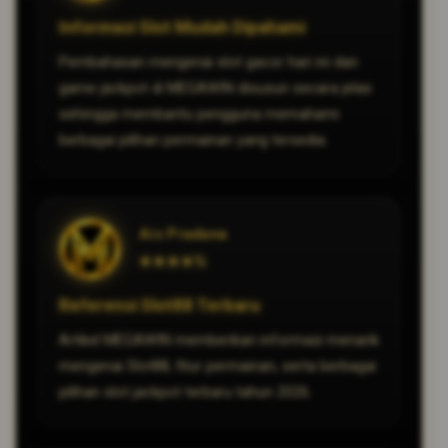
Informasi Slot Mudah Dipahami
Pembahasan mengenai slot gacor hari ini dan
game jackpot di MEGAWIN disusun secara jelas
sehingga membantu pengguna memahami
berbagai pilihan permainan yang tersedia.
Ais Pradana
★★★★½
Referensi Slot88 Terbaru
Artikel MEGAWIN memberikan informasi menarik
mengenai Slot88, fitur permainan, serta berbagai
pilihan slot jackpot terbaru tahun 2026.