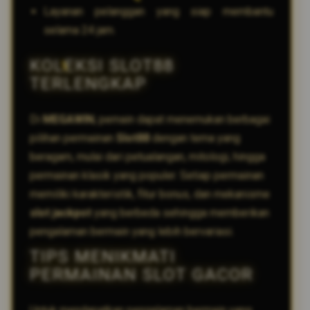
Layanan pelanggan yang siap membantu
selama 24 jam.
KOLEKSI SLOT88
TERLENGKAP
Di
MEGAWIN
, pemain dapat menemukan berbagai
pilihan permainan
Slot88
dengan tema yang
beragam, mulai dari petualangan, mitologi, hingga
permainan klasik yang populer. Setiap permainan
memiliki karakteristik, fitur bonus, dan mekanisme
slot jackpot
yang berbeda sehingga memberikan
pengalaman bermain yang lebih bervariasi.
TIPS MENIKMATI
PERMAINAN SLOT GACOR