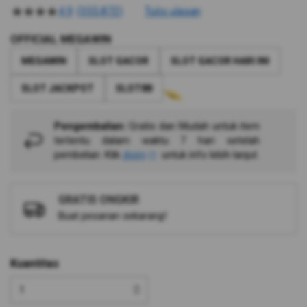
beginning
4.9
(355.872)
Tulis ulasan
4.5
of
dari
the
5
OFFICIAL MEGAWIN
bintang,
images
nilai
MEGAWIN
SLOT GACOR
SLOT GACOR HARI INI
gallery
rating
rata-
SLOT JACKPOT
SLOT88
rata.
Read
13
Reviews.
Pengembalian:
Gratis dan Mudah untuk item
★
Tautan
tertentu dalam waktu 7 hari setelah
halaman
pembelian. Klik
disini
untuk info lebih lanjut.
yang
sama.
GRATIS ONGKIR
Buat pesanan sekarang!
Kuantitas