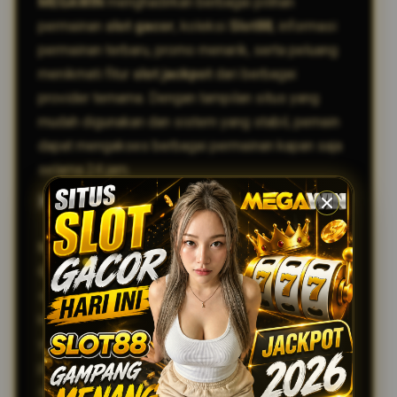
MEGAWIN
menghadirkan berbagai pilihan
permainan
slot gacor
, koleksi
Slot88
, informasi
permainan terbaru, promo menarik, serta peluang
menikmati fitur
slot jackpot
dari berbagai
provider ternama. Dengan tampilan situs yang
mudah digunakan dan sistem yang stabil, pemain
dapat mengakses berbagai permainan kapan saja
selama 24 jam.
KESIMPULAN
MEGAWIN: Situs Slot Gacor Hari Ini Slot88
Gampang Menang Jackpot 2026
menjadi salah
satu pilihan bagi pemain yang ingin menikmati
koleksi permainan slot online dengan pilihan game
yang lengkap, akses yang mudah, serta
★
pembaruan informasi secara rutin. Dengan bermain
secara bijak, memahami setiap permainan, dan