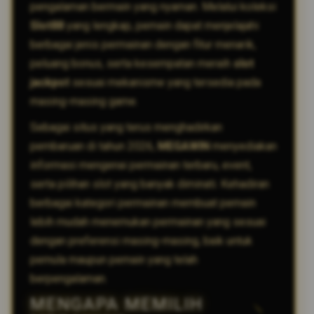
pengalaman bermain yang nyaman. Melalui koleksi
Slot88
yang lengkap, pemain dapat menjelajahi
berbagai jenis permainan dengan fitur menarik,
peluang bonus, serta kesempatan meraih
slot
jackpot
sesuai mekanisme yang tersedia pada
masing-masing game.
Sebagai situs yang terus menghadirkan
pembaruan di tahun 2026,
MEGAWIN
menyediakan
informasi mengenai permainan terbaru, event,
serta pilihan slot yang banyak diminati. Kehadiran
berbagai kategori permainan membuat pemain
lebih mudah menemukan permainan yang sesuai
dengan preferensi masing-masing, baik untuk
pemula maupun pemain yang telah
berpengalaman.
MENGAPA MEMILIH