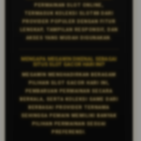
PERMAINAN SLOT ONLINE,
TERMASUK KOLEKSI SLOT88 DARI
PROVIDER POPULER DENGAN FITUR
LENGKAP, TAMPILAN RESPONSIF, DAN
AKSES YANG MUDAH DIGUNAKAN.
MENGAPA MEGAWIN DIKENAL SEBAGAI
SITUS SLOT GACOR HARI INI?
MEGAWIN MENGHADIRKAN BERAGAM
PILIHAN SLOT GACOR HARI INI,
PEMBARUAN PERMAINAN SECARA
BERKALA, SERTA KOLEKSI GAME DARI
BERBAGAI PROVIDER TERNAMA
SEHINGGA PEMAIN MEMILIKI BANYAK
PILIHAN PERMAINAN SESUAI
PREFERENSI.