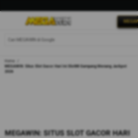
G
r
MEGA
a
t
i
DAFTAR
LOGIN
s
O
n
g
Home
k
MEGAWIN: Situs Slot Gacor Hari Ini Slot88 Gampang Menang Jackpot
2026
i
r
s
e
-
I
n
d
o
n
MEGAWIN: SITUS SLOT GACOR HARI
e