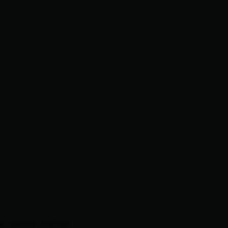
★
Klik untuk Li
Skip
★
to
the
beginning
of
★
★
the
images
gallery
Details
MASUK | DAFTAR