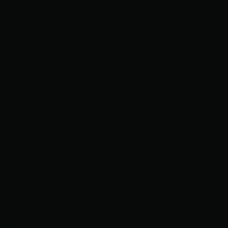
the
★
images
gallery