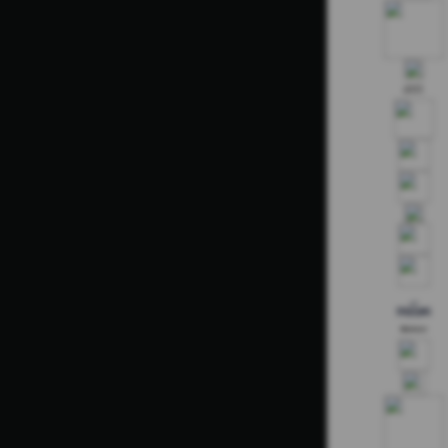
GACOR
GAMP
2026
MEGAWIN
Rp. 10.0
4.9
4.5
dari
5
OFFICIAL M
bintang,
nilai
MEGAWIN
rating
rata-
SLOT JACK
rata.
Read
13
Reviews.
Pen
Tautan
tert
halaman
Klik
d
yang
sama.