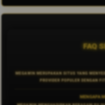
FAQ 
MEGAWIN MERUPAKAN SITUS YANG MENYEDI
PROVIDER POPULER DENGAN FI
MENGAPA ME