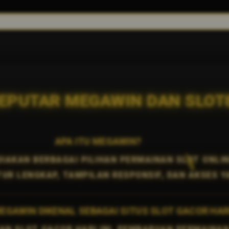
SEPUTAR MEGAWIN DAN SLOT
APA ITU MEGAWIN?
AKAN BERBAGAI PILIHAN PERMAINAN SLOT ONLIN
TUR LENGKAP, TAMPILAN RESPONSIF, DAN AKSES 
GAWIN DIKENAL SEBAGAI SITUS SLOT GACOR HARI