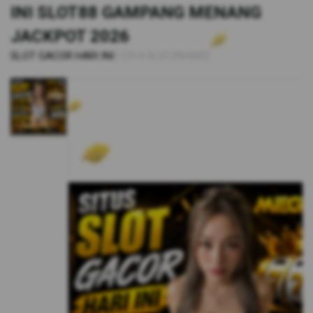
s
INI SLOT88 GAMPANG MENANG
i
a
JACKPOT 2026
!
|
SLOT GACOR HARI INI
2514-0LX12904502
Skip
to
the
end
of
the
images
gallery