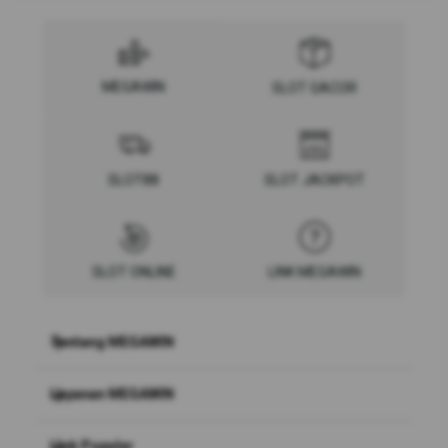
MEGAWIN
SLOT GACOR
SLOT88
SLOT JACKPOT
SLOT ONLINE
LINK MEGAWIN
Tentang MEGAWIN
Layanan MEGAWIN
MEGAWIN
SLOT GACOR HARI INI
Link Populer
SLOT JACKPOT 2026