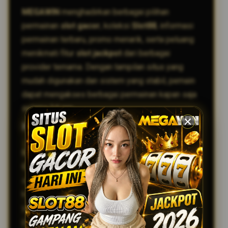
MEGAWIN
menghadirkan berbagai pilihan
permainan
slot gacor
, koleksi
Slot88
, informasi
permainan terbaru, promo menarik, serta peluang
menikmati fitur
slot jackpot
dari berbagai
provider ternama. Dengan tampilan situs yang
mudah digunakan dan sistem yang stabil, pemain
dapat mengakses berbagai permainan kapan saja
selama 24 jam.
KESIMPULAN
★
MEGAWIN: Situs Slot Gacor Hari Ini Slot88
Gampang Menang Jackpot 2026
menjadi salah
★
satu pilihan bagi pemain yang ingin menikmati
koleksi permainan slot online dengan pilihan game
yang lengkap, akses yang mudah, serta
pembaruan informasi secara rutin. Dengan bermain