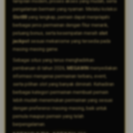
tampilan modern, proses akses yang mudah, serta
pengalaman bermain yang nyaman. Melalui koleksi
Slot88
yang lengkap, pemain dapat menjelajahi
berbagai jenis permainan dengan fitur menarik,
peluang bonus, serta kesempatan meraih
slot
jackpot
sesuai mekanisme yang tersedia pada
masing-masing game.
Sebagai situs yang terus menghadirkan
pembaruan di tahun 2026,
MEGAWIN
menyediakan
informasi mengenai permainan terbaru, event,
serta pilihan slot yang banyak diminati. Kehadiran
berbagai kategori permainan membuat pemain
lebih mudah menemukan permainan yang sesuai
dengan preferensi masing-masing, baik untuk
pemula maupun pemain yang telah
berpengalaman.