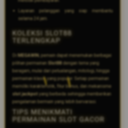
metode pembayaran.
Layanan pelanggan yang siap membantu
selama 24 jam.
KOLEKSI SLOT88
TERLENGKAP
Di
MEGAWIN
, pemain dapat menemukan berbagai
pilihan permainan
Slot88
dengan tema yang
beragam, mulai dari petualangan, mitologi, hingga
permainan klasik yang populer. Setiap permainan
memiliki karakteristik, fitur bonus, dan mekanisme
slot jackpot
yang berbeda sehingga memberikan
pengalaman bermain yang lebih bervariasi.
TIPS MENIKMATI
PERMAINAN SLOT GACOR