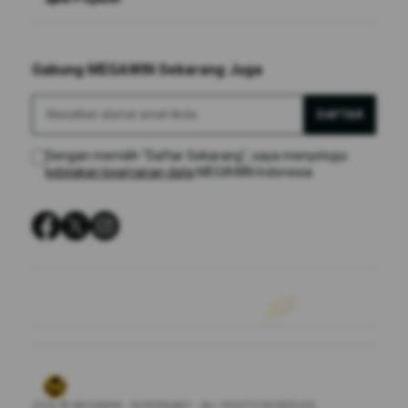
SLOT88
RTP SLOT HARI INI
MEGAWIN RESMI
★
Gabung MEGAWIN Sekarang Juga
LINK MEGAWIN
MEGAWIN LIVE CHAT
DAFTAR MEGAWIN
DAFTAR
PROMO SLOT88
LOGIN MEGAWIN
Dengan memilih "Daftar Sekarang", saya menyetujui
kebijakan keamanan data
MEGAWIN Indonesia
SLOT GACOR TERBARU
2026 © MEGAWIN - SUPERBABY - ALL RIGHTS RESERVED.