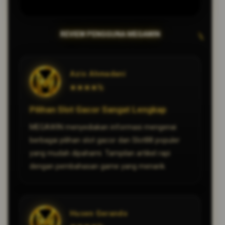
REVIEW PENGGUNA MEGAWIN
Azis Ahmadani
★★★★½
Pilihan Slot Gacor Sangat Lengkap
MEGAWIN menyediakan informasi mengenai
berbagai pilihan slot gacor dan Slot88 populer
yang mudah dipahami. Tampilan artikel rapi
dengan pembahasan game yang menarik.
★
Husen Gerando