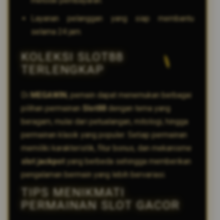
metode pembayaran.
Layanan pelanggan yang siap membantu
selama 24 jam.
KOLEKSI SLOT88
TERLENGKAP
Di
MEGAWIN
, pemain dapat menemukan berbagai
pilihan permainan
Slot88
dengan tema yang
beragam, mulai dari petualangan, mitologi, hingga
permainan klasik yang populer. Setiap permainan
memiliki karakteristik, fitur bonus, dan mekanisme
slot jackpot
yang berbeda sehingga memberikan
pengalaman bermain yang lebih bervariasi.
TIPS MENIKMATI
PERMAINAN SLOT GACOR