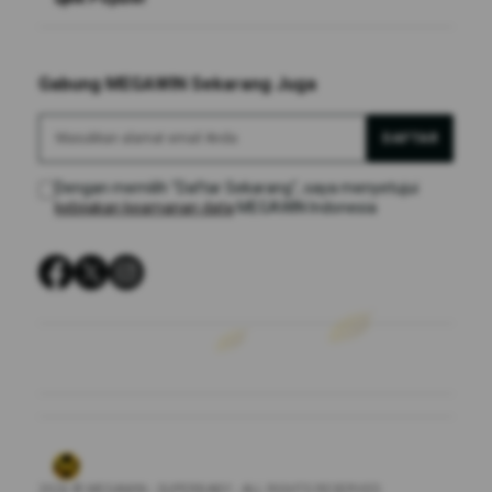
SLOT88
RTP SLOT HARI INI
MEGAWIN RESMI
Gabung MEGAWIN Sekarang Juga
LINK MEGAWIN
MEGAWIN LIVE CHAT
DAFTAR MEGAWIN
DAFTAR
PROMO SLOT88
LOGIN MEGAWIN
Dengan memilih "Daftar Sekarang", saya menyetujui
kebijakan keamanan data
MEGAWIN Indonesia
SLOT GACOR TERBARU
2026 © MEGAWIN - SUPERBABY - ALL RIGHTS RESERVED.