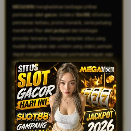
MEGAWIN
menghadirkan berbagai pilihan
permainan
slot gacor
, koleksi
Slot88
, informasi
permainan terbaru, promo menarik, serta peluang
menikmati fitur
slot jackpot
dari berbagai
provider ternama. Dengan tampilan situs yang
mudah digunakan dan sistem yang stabil, pemain
dapat mengakses berbagai permainan kapan saja
selama 24 jam.
★
KESIMPULAN
MEGAWIN: Situs Slot Gacor Hari Ini Slot88
Gampang Menang Jackpot 2026
menjadi salah
satu pilihan bagi pemain yang ingin menikmati
koleksi permainan slot online dengan pilihan game
yang lengkap, akses yang mudah, serta
pembaruan informasi secara rutin. Dengan bermain