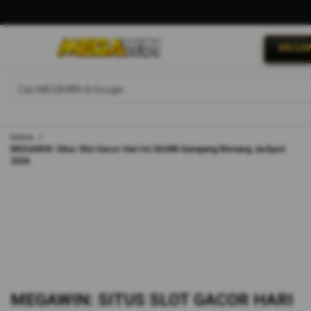
G
r
MEGA
a
t
i
DAFTAR
LOGIN
s
O
n
g
Home
k
MEGAWIN: Situs Slot Gacor Hari Ini Slot88 Gampang Menang Jackpot
2026
i
r
s
e
-
I
n
d
o
n
MEGAWIN: SITUS SLOT GACOR HARI
e