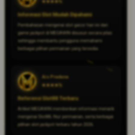
★★★★½
Informasi Slot Mudah Dipahami
Pembahasan mengenai slot gacor hari ini dan
game jackpot di MEGAWIN disusun secara jelas
sehingga membantu pengguna memahami
berbagai pilihan permainan yang tersedia.
Ais Pradana
★★★★½
Referensi Slot88 Terbaru
Artikel MEGAWIN memberikan informasi menarik
mengenai Slot88, fitur permainan, serta berbagai
pilihan slot jackpot terbaru tahun 2026.