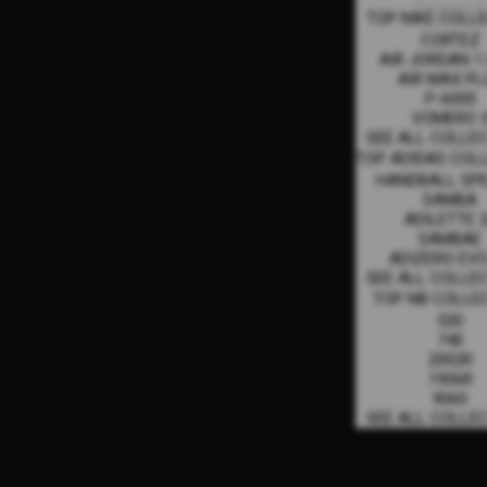
TOP NIKE COLL
GR
CORTEZ
AIR JORDAN 1
hat Detail
Bua
AIR MAX PL
P-6000
VOMERO 
SEE ALL COLLE
Kuantitas
TOP ADIDAS COL
HANDBALL SPE
SAMBA
ADILETTE 
SAMBAE
ADIZERO EVO
SEE ALL COLLE
TOP NB COLLE
530
740
2002R
1906R
9060
SEE ALL COLLE