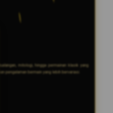
alangan, mitologi, hingga permainan klasik yang
n pengalaman bermain yang lebih bervariasi.