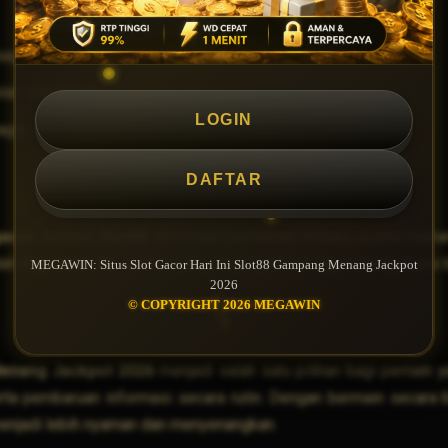
agai referensi.
lah ditentukan.
LOGIN
agai sumber penghasilan.
DAFTAR
gacor
, koleksi
Slot88
, informasi permainan terbaru, promo menar
dah digunakan dan sistem yang stabil, pemain dapat mengakses 
MEGAWIN: Situs Slot Gacor Hari Ini Slot88 Gampang Menang Jackpot
2026
© COPYRIGHT 2026 MEGAWIN
Menang Jackpot 2026
menjadi salah satu pilihan bagi pemain y
ta pembaruan informasi secara rutin. Dengan bermain secara 
menjadi lebih nyaman dan menyenangkan.