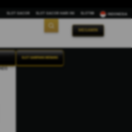
SLOT GACOR
SLOT GACOR HARI INI
SLOT88
INDONESIA
CARI
MEGAWIN
SLOT GAMPANG MENANG
ANDS
LOGIN
IN: SITUS SLOT