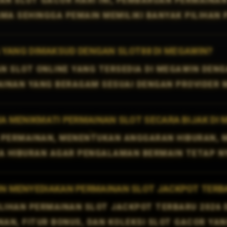
N SLOT GACOR HARI INI, PEMBARUAN PERMAINAN
MA SEHINGGA PEMAIN MEMILIKI BANYAK PILIHAN 
 YANG DIMAKSUD DENGAN SLOT88 DI MEGAWIN?
 SLOT ONLINE YANG TERSEDIA DI MEGAWIN DENG
INAN YANG BERAGAM SESUAI DENGAN PROVIDER 
A MENIKMATI PERMAINAN SLOT SECARA BIJAK DI 
PERMAINAN, MENENTUKAN ANGGARAN HIBURAN, 
A HIBURAN AGAR PENGALAMAN BERMAIN TETAP 
N MENYEDIAKAN PERMAINAN SLOT JACKPOT TERBA
LIHAN PERMAINAN SLOT JACKPOT TERBARU 2026 
AN, FITUR BONUS, DAN KOLEKSI SLOT GACOR YAN