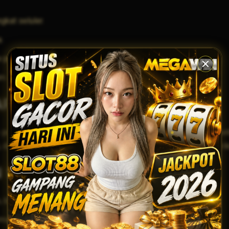
kat seluler.
.
e pembayaran.
m.
AP
n permainan
Slot88
dengan tema yang beragam, mulai dari petu
nus, dan mekanisme
slot jackpot
yang berbeda sehingga memberika
N SLOT GACOR
beberapa hal berikut dapat dijadikan pertimbangan:
main.