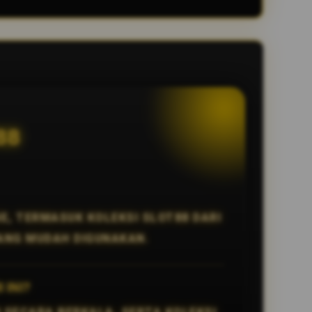
88
E, TERMASUK KOLEKSI SLOT88 DARI
YANG MUDAH DIGUNAKAN.
 INI?