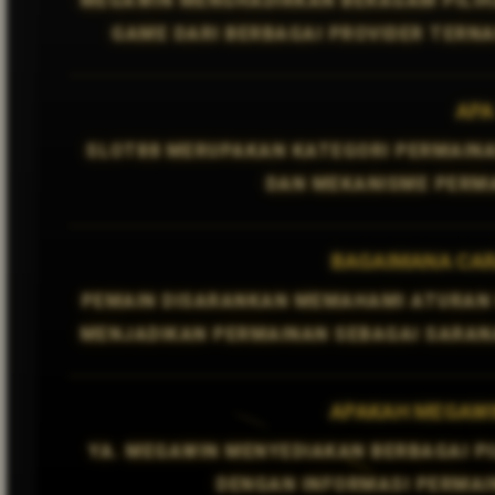
MEGAWIN MENGHADIRKAN BERAGAM PILIHA
GAME DARI BERBAGAI PROVIDER TERNA
APA
SLOT88 MERUPAKAN KATEGORI PERMAINAN
★
DAN MEKANISME PERMA
BAGAIMANA CAR
PEMAIN DISARANKAN MEMAHAMI ATURAN 
★
MENJADIKAN PERMAINAN SEBAGAI SARAN
APAKAH MEGAWI
YA. MEGAWIN MENYEDIAKAN BERBAGAI PI
DENGAN INFORMASI PERMAIN