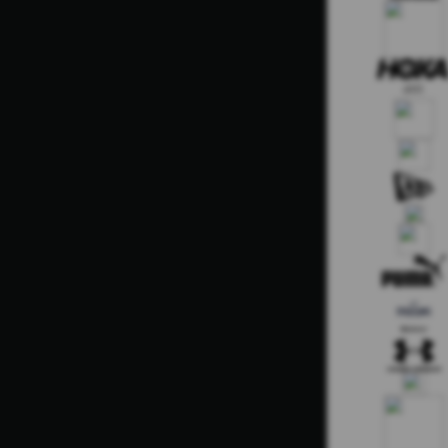
GACOR
GAMP
2026
MEGAWIN
Rp. 10.0
4.9
4.5
dari
5
OFFICIAL M
bintang,
nilai
MEGAWIN
rating
rata-
SLOT JACK
rata.
Read
13
Reviews.
Pen
Tautan
tert
halaman
Klik
d
yang
sama.