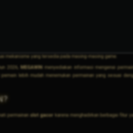
OR HARI INI SLOT88 GAMPANG
INI YANG LENGKAP DI MEGAWI
r hari ini
yang menghadirkan beragam pilihan permainan dari 
n. Melalui koleksi
Slot88
yang lengkap, pemain dapat menjelaja
ai mekanisme yang tersedia pada masing-masing game.
hun 2026,
MEGAWIN
menyediakan informasi mengenai permainan
at pemain lebih mudah menemukan permainan yang sesuai deng
N?
ati permainan
slot gacor
karena menghadirkan berbagai fitur 