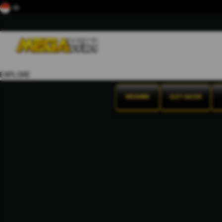
i
ID
r
s
e
-
I
n
EXPLORE
d
o
n
MEGAWIN
SLOT GACOR
e
s
DAFTAR
i
★
a
!
Home
MEGAWIN: Situs Slot Gacor Hari Ini Slot88 Gampang Menan
Skip
to
the
end
of