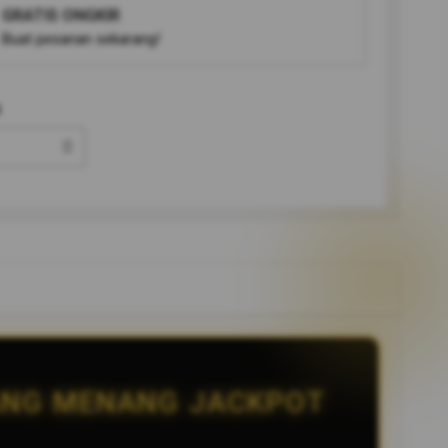
GRATIS ONGKIR
Buat pesanan sekarang!
s
PANG MENANG JACKPOT