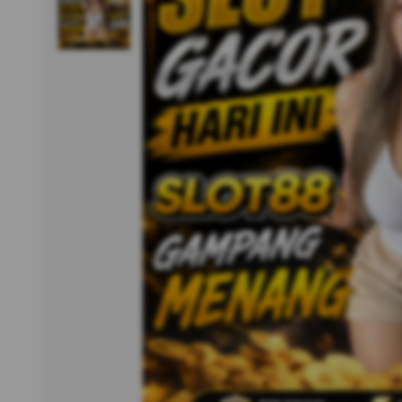
images
gallery