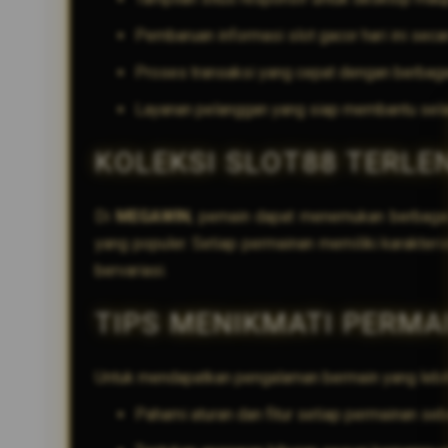
Pembaruan informasi slot gacor hari ini secar
Proses transaksi yang cepat dengan berbag
Layanan pelanggan yang siap membantu sela
KOLEKSI SLOT88 TERLE
Di
MEGAWIN
, pemain dapat menemukan berbagai
yang populer. Setiap permainan memiliki karakteri
bervariasi.
TIPS MENIKMATI PERMA
Untuk mendapatkan pengalaman bermain yang lebih 
Pahami aturan dan fitur setiap permainan se