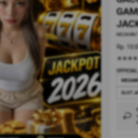
GAM
JAC
MEGAWIN 
Rp. 10.
4.5
dari
5
OFFICIA
bintang,
nilai
MEGAW
rating
rata-
SLOT J
rata.
Read
13
Reviews.
Tautan
halaman
yang
sama.