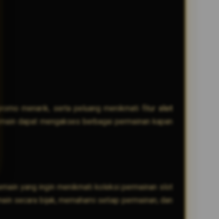
 promo menarik, serta peluang menikmati fitur
slot
pemain dapat mengakses berbagai permainan kapan
pemain yang ingin menikmati koleksi permainan slot
main secara bijak, memahami setiap permainan, dan