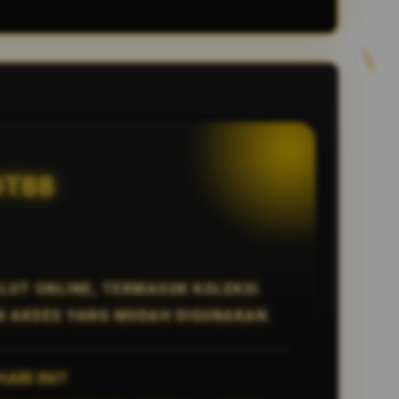
OT88
LOT ONLINE, TERMASUK KOLEKSI
AN AKSES YANG MUDAH DIGUNAKAN.
ARI INI?