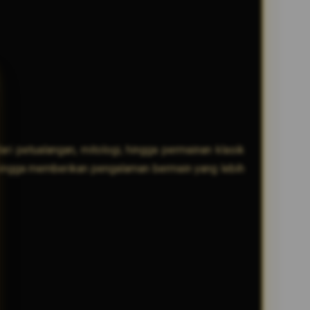
i petualangan, mitologi, hingga permainan klasik
ingga memberikan pengalaman bermain yang lebih