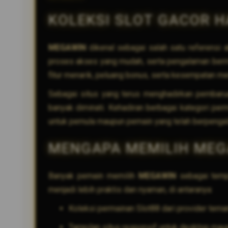
KOLEKSI SLOT GACOR H
MEGAWIN
dikenal sebagai salah satu referensi
s
proses akses yang mudah, serta pengalaman berm
fitur menarik, peluang bonus, serta kesempatan m
Sebagai situs yang terus menghadirkan pembaru
banyak diminati. Kehadiran berbagai kategori p
untuk pemula maupun pemain yang telah berpenga
MENGAPA MEMILIH MEG
Banyak pemain memilih
MEGAWIN
sebagai temp
menjadi lebih praktis dan nyaman, di antaranya:
Koleksi permainan Slot88 dari provider terna
Tampilan situs responsif untuk desktop maup