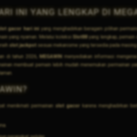
ARI INI YANG LENGKAP DI MEG
lot gacor hari ini
yang menghadirkan beragam pilihan permaina
ain yang nyaman. Melalui koleksi
Slot88
yang lengkap, pemain d
eraih
slot jackpot
sesuai mekanisme yang tersedia pada masin
an di tahun 2026,
MEGAWIN
menyediakan informasi mengenai p
ermainan membuat pemain lebih mudah menemukan permainan ya
laman.
AWIN?
at menikmati permainan
slot gacor
karena menghadirkan ber
ma.
un perangkat seluler.