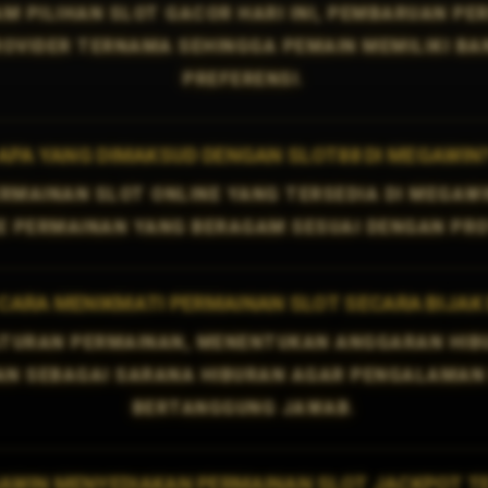
 PILIHAN SLOT GACOR HARI INI, PEMBARUAN PE
ROVIDER TERNAMA SEHINGGA PEMAIN MEMILIKI BA
PREFERENSI.
APA YANG DIMAKSUD DENGAN SLOT88 DI MEGAWIN
RMAINAN SLOT ONLINE YANG TERSEDIA DI MEGAWI
E PERMAINAN YANG BERAGAM SESUAI DENGAN PRO
CARA MENIKMATI PERMAINAN SLOT SECARA BIJAK 
TURAN PERMAINAN, MENENTUKAN ANGGARAN HIB
AN SEBAGAI SARANA HIBURAN AGAR PENGALAMAN
BERTANGGUNG JAWAB.
AWIN MENYEDIAKAN PERMAINAN SLOT JACKPOT TE