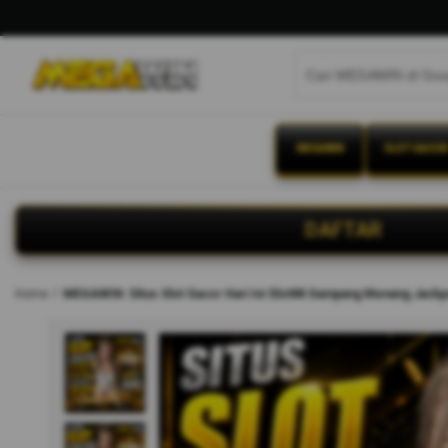
r
s
e
-
CARI
I
n
d
o
MEGAWIN
SLOT GACO
n
e
s
DAFTAR
i
a
!
Home
MEGAWIN: Situs Slot Gacor Hari Ini Slot88 Gampang Menang Jackp
Skip
★
to
the
end
of
the