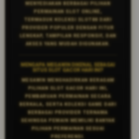
MENYEDIAKAN BERBAGAI PILIHAN
PERMAINAN SLOT ONLINE,
TERMASUK KOLEKSI SLOT88 DARI
PROVIDER POPULER DENGAN FITUR
LENGKAP, TAMPILAN RESPONSIF, DAN
AKSES YANG MUDAH DIGUNAKAN.
MENGAPA MEGAWIN DIKENAL SEBAGAI
SITUS SLOT GACOR HARI INI?
MEGAWIN MENGHADIRKAN BERAGAM
PILIHAN SLOT GACOR HARI INI,
PEMBARUAN PERMAINAN SECARA
BERKALA, SERTA KOLEKSI GAME DARI
BERBAGAI PROVIDER TERNAMA
★
SEHINGGA PEMAIN MEMILIKI BANYAK
PILIHAN PERMAINAN SESUAI
PREFERENSI.