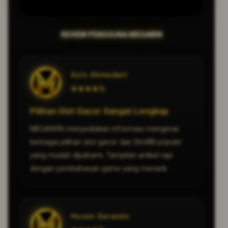
REVIEW PENGGUNA MEGAWIN
Azis Ahmadani
★★★★½
Pilihan Slot Gacor Sangat Lengkap
MEGAWIN menyediakan informasi mengenai
berbagai pilihan slot gacor dan Slot88 populer
yang mudah dipahami. Tampilan artikel rapi
dengan pembahasan game yang menarik.
Husen Gerando