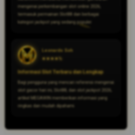
mengenai perkembangan slot online 2026,
termasuk permainan Slot88 dan berbagai
kategori jackpot yang sedang populer.
Leonardo Soh
★★★★½
Informasi Slot Terbaru dan Lengkap
Bagi pengguna yang mencari referensi mengenai
slot gacor hari ini, Slot88, dan slot jackpot 2026,
artikel MEGAWIN memberikan informasi yang
ringkas dan mudah dipahami.