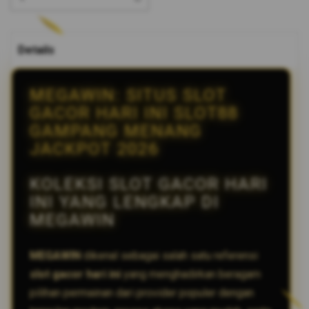
Details
MEGAWIN: SITUS SLOT
GACOR HARI INI SLOT88
GAMPANG MENANG
JACKPOT 2026
KOLEKSI SLOT GACOR HARI
INI YANG LENGKAP DI
MEGAWIN
★
MEGAWIN
dikenal sebagai salah satu referensi
slot gacor hari ini
yang menghadirkan beragam
pilihan permainan dari provider populer dengan