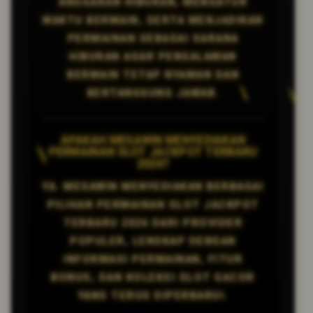
ANGGARAN HIBURAN, MENGATUR
WAKTU BERMAIN, SERTA MENJADIKAN
PERMAINAN SEBAGAI SARANA
HIBURAN AGAR PENGALAMAN
BERMAIN TETAP NYAMAN DAN
BERTANGGUNG JAWAB.
APAKAH MEGAWIN MENYEDIAKAN
PERMAINAN SLOT JACKPOT TERBARU
2026?
YA. MEGAWIN MENYEDIAKAN BERBAGAI
PILIHAN PERMAINAN SLOT JACKPOT
TERBARU 2026 DARI PROVIDER
POPULER, LENGKAP DENGAN
INFORMASI PERMAINAN, FITUR
BONUS, DAN KOLEKSI SLOT GACOR
YANG TERUS DIPERBARUI.