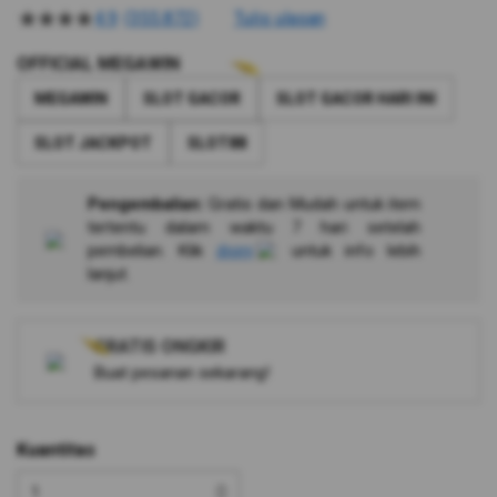
beginning
4.9
(355.872)
Tulis ulasan
4.5
of
dari
the
5
OFFICIAL MEGAWIN
bintang,
images
nilai
MEGAWIN
SLOT GACOR
SLOT GACOR HARI INI
gallery
rating
rata-
SLOT JACKPOT
SLOT88
rata.
Read
13
Reviews.
Pengembalian:
Gratis dan Mudah untuk item
Tautan
tertentu dalam waktu 7 hari setelah
halaman
pembelian. Klik
disini
untuk info lebih
yang
lanjut.
sama.
GRATIS ONGKIR
Buat pesanan sekarang!
Kuantitas