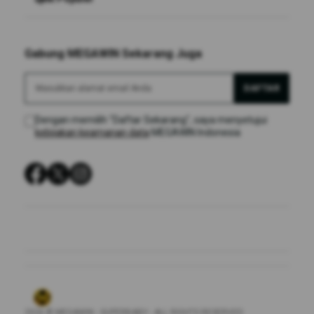
★
SLOT88
RTP SLOT HARI INI
MEGAWIN RESMI
Gabung MEGAWIN Sekarang Juga
LINK MEGAWIN
MEGAWIN LIVE CHAT
DAFTAR MEGAWIN
DAFTAR
PROMO SLOT88
LOGIN MEGAWIN
Dengan memilih "Daftar Sekarang", saya menyetujui
kebijakan keamanan data
MEGAWIN Indonesia
SLOT GACOR TERBARU
2026 © MEGAWIN - SUPERBABY - ALL RIGHTS RESERVED.