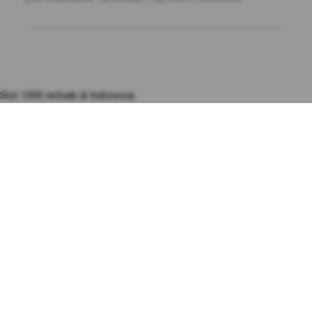
© tebuishere
Slot 1000 terbaik di Indonesia