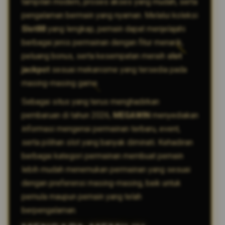
tampilan modern, proses akses yang mudah, serta
pengalaman bermain yang nyaman. Melalui koleksi
Slot88
yang lengkap, pemain dapat menjelajahi
berbagai jenis permainan dengan fitur menarik,
peluang bonus, serta kesempatan meraih
slot
jackpot
sesuai mekanisme yang tersedia pada
masing-masing game.
Sebagai situs yang terus menghadirkan
pembaruan di tahun 2026,
MEGAWIN
menyediakan
informasi mengenai permainan terbaru, event,
serta pilihan slot yang banyak diminati. Kehadiran
berbagai kategori permainan membuat pemain
lebih mudah menemukan permainan yang sesuai
dengan preferensi masing-masing, baik untuk
pemula maupun pemain yang telah
berpengalaman.