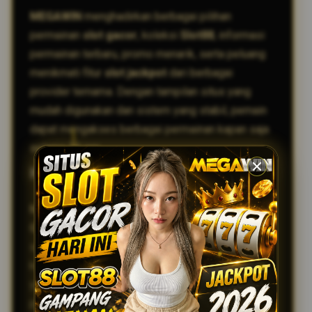
MEGAWIN
menghadirkan berbagai pilihan
permainan
slot gacor
, koleksi
Slot88
, informasi
permainan terbaru, promo menarik, serta peluang
menikmati fitur
slot jackpot
dari berbagai
provider ternama. Dengan tampilan situs yang
mudah digunakan dan sistem yang stabil, pemain
dapat mengakses berbagai permainan kapan saja
selama 24 jam.
KESIMPULAN
★
MEGAWIN: Situs Slot Gacor Hari Ini Slot88
Gampang Menang Jackpot 2026
menjadi salah
★
satu pilihan bagi pemain yang ingin menikmati
koleksi permainan slot online dengan pilihan game
yang lengkap, akses yang mudah, serta
pembaruan informasi secara rutin. Dengan bermain