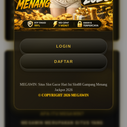
secara bijak, memahami setiap permainan, dan
mengelola anggaran hiburan dengan baik,
pengalaman bermain dapat menjadi lebih nyaman
dan menyenangkan.
LOGIN
DAFTAR
★
FAQ SEPUTAR MEGAWIN
MEGAWIN: Situs Slot Gacor Hari Ini Slot88 Gampang Menang
Jackpot 2026
DAN SLOT88
© COPYRIGHT 2026 MEGAWIN
APA ITU MEGAWIN?
MEGAWIN MERUPAKAN SITUS YANG