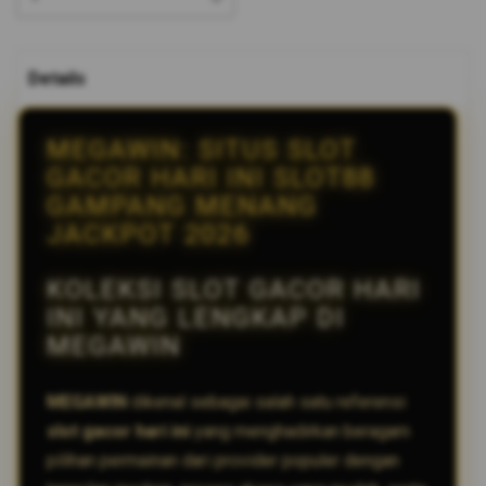
Details
MEGAWIN: SITUS SLOT
GACOR HARI INI SLOT88
GAMPANG MENANG
JACKPOT 2026
KOLEKSI SLOT GACOR HARI
INI YANG LENGKAP DI
MEGAWIN
MEGAWIN
dikenal sebagai salah satu referensi
slot gacor hari ini
yang menghadirkan beragam
pilihan permainan dari provider populer dengan