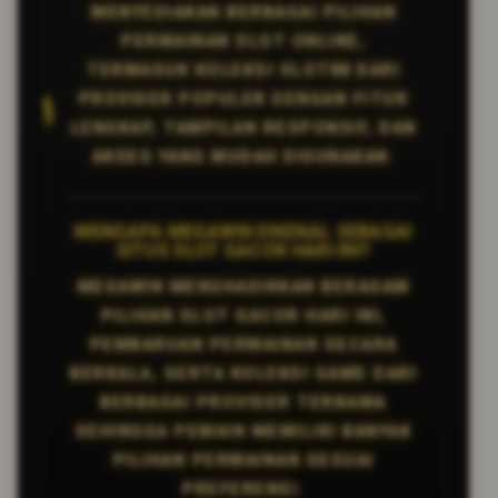
MENYEDIAKAN BERBAGAI PILIHAN
PERMAINAN SLOT ONLINE,
TERMASUK KOLEKSI SLOT88 DARI
PROVIDER POPULER DENGAN FITUR
LENGKAP, TAMPILAN RESPONSIF, DAN
AKSES YANG MUDAH DIGUNAKAN.
MENGAPA MEGAWIN DIKENAL SEBAGAI
SITUS SLOT GACOR HARI INI?
★
MEGAWIN MENGHADIRKAN BERAGAM
PILIHAN SLOT GACOR HARI INI,
PEMBARUAN PERMAINAN SECARA
BERKALA, SERTA KOLEKSI GAME DARI
BERBAGAI PROVIDER TERNAMA
SEHINGGA PEMAIN MEMILIKI BANYAK
PILIHAN PERMAINAN SESUAI
PREFERENSI.