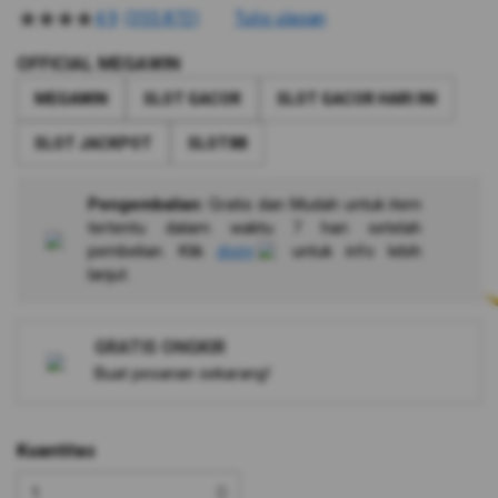
beginning
4.9
(355.872)
Tulis ulasan
4.5
of
dari
the
5
OFFICIAL MEGAWIN
bintang,
images
nilai
MEGAWIN
SLOT GACOR
SLOT GACOR HARI INI
gallery
rating
rata-
SLOT JACKPOT
SLOT88
rata.
Read
13
Reviews.
Pengembalian:
Gratis dan Mudah untuk item
Tautan
tertentu dalam waktu 7 hari setelah
halaman
pembelian. Klik
disini
untuk info lebih
yang
lanjut.
sama.
GRATIS ONGKIR
Buat pesanan sekarang!
Kuantitas