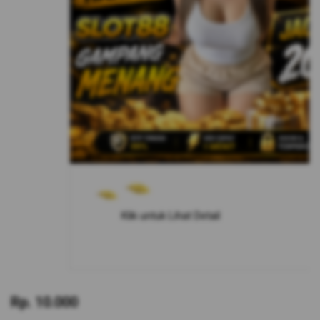
Klik untuk Lihat Detail
Skip
to
Rp. 10.000
the