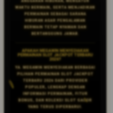
ANGGARAN HIBURAN, MENGATUR
WAKTU BERMAIN, SERTA MENJADIKAN
PERMAINAN SEBAGAI SARANA
HIBURAN AGAR PENGALAMAN
BERMAIN TETAP NYAMAN DAN
BERTANGGUNG JAWAB.
APAKAH MEGAWIN MENYEDIAKAN
PERMAINAN SLOT JACKPOT TERBARU
2026?
YA. MEGAWIN MENYEDIAKAN BERBAGAI
PILIHAN PERMAINAN SLOT JACKPOT
TERBARU 2026 DARI PROVIDER
POPULER, LENGKAP DENGAN
INFORMASI PERMAINAN, FITUR
BONUS, DAN KOLEKSI SLOT GACOR
YANG TERUS DIPERBARUI.