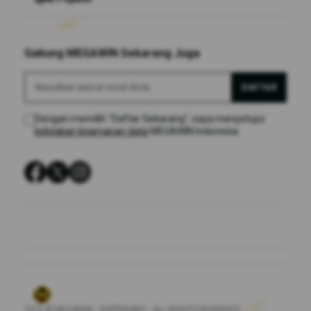
SLOT88
RTP SLOT HARI INI
MEGAWIN RESMI
Gabung MEGAWIN Sekarang Juga
LINK MEGAWIN
MEGAWIN LIVE CHAT
DAFTAR MEGAWIN
DAFTAR
PROMO SLOT88
LOGIN MEGAWIN
Dengan memilih "Daftar Sekarang", saya menyetujui
kebijakan keamanan data
MEGAWIN Indonesia
SLOT GACOR TERBARU
2026 © MEGAWIN - SUPERBABY - ALL RIGHTS RESERVED.