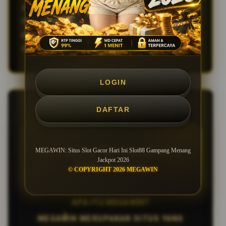
secara bijak, memahami setiap permainan, dan
mengelola anggaran hiburan dengan baik,
pengalaman bermain dapat menjadi lebih nyaman
dan menyenangkan.
LOGIN
DAFTAR
FAQ SEPUTAR MEGAWIN
MEGAWIN: Situs Slot Gacor Hari Ini Slot88 Gampang Menang
Jackpot 2026
DAN SLOT88
© COPYRIGHT 2026 MEGAWIN
APA ITU MEGAWIN?
MEGAWIN MERUPAKAN SITUS YANG