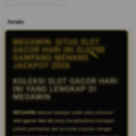
Details
MEGAWIN: SITUS SLOT
GACOR HARI INI SLOT88
GAMPANG MENANG
JACKPOT 2026
KOLEKSI SLOT GACOR HARI
★
INI YANG LENGKAP DI
MEGAWIN
MEGAWIN
dikenal sebagai salah satu referensi
slot gacor hari ini
yang menghadirkan beragam
pilihan permainan dari provider populer dengan