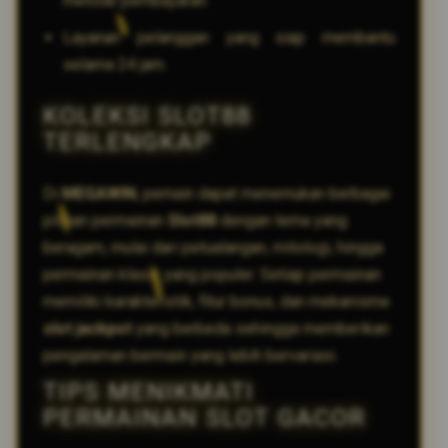
metode pembayaran.
Layanan pelanggan yang siap membantu
selama 24 jam.
★
KOLEKSI SLOT88
TERLENGKAP
Di
MEGAWIN
, pemain dapat menemukan berbagai
pilihan permainan
Slot88
dengan tema yang
beragam, mulai dari petualangan, mitologi, hingga
permainan klasik yang populer. Setiap permainan
memiliki karakteristik, fitur bonus, dan mekanisme
slot jackpot
yang berbeda sehingga memberikan
pengalaman bermain yang lebih bervariasi.
★
TIPS MENIKMATI
PERMAINAN SLOT GACOR