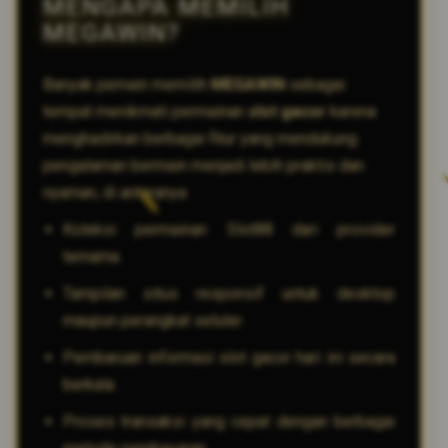
MENGAPA MEMILIH
MEGAWIN?
Banyak pemain memilih
MEGAWIN
sebagai
tempat menikmati permainan
slot gacor
karena
menghadirkan berbagai fitur yang mendukung
pengalaman bermain menjadi lebih praktis dan
nyaman, di antaranya:
Koleksi permainan Slot88 dari provider
ternama.
Tampilan situs responsif untuk desktop
maupun perangkat seluler.
Pembaruan informasi slot gacor hari ini secara
berkala.
★
Proses transaksi yang cepat dengan berbagai