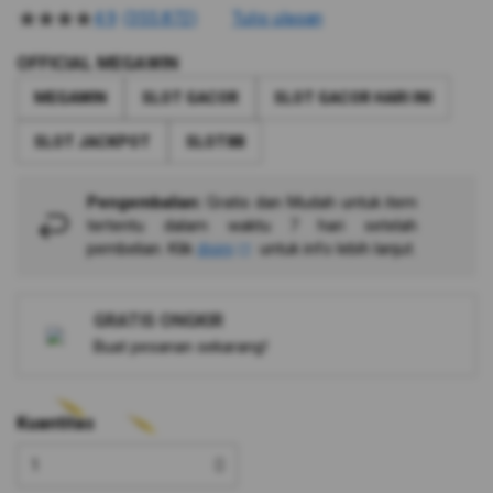
beginning
4.9
(355.872)
Tulis ulasan
4.5
of
dari
the
5
OFFICIAL MEGAWIN
bintang,
images
nilai
MEGAWIN
SLOT GACOR
SLOT GACOR HARI INI
gallery
rating
rata-
SLOT JACKPOT
SLOT88
rata.
Read
13
Reviews.
Pengembalian:
Gratis dan Mudah untuk item
Tautan
tertentu dalam waktu 7 hari setelah
halaman
pembelian. Klik
disini
untuk info lebih lanjut.
yang
sama.
GRATIS ONGKIR
Buat pesanan sekarang!
★
Kuantitas