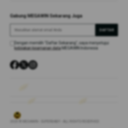
SLOT88
RTP SLOT HARI INI
MEGAWIN RESMI
Gabung MEGAWIN Sekarang Juga
LINK MEGAWIN
MEGAWIN LIVE CHAT
DAFTAR MEGAWIN
DAFTAR
★
PROMO SLOT88
LOGIN MEGAWIN
Dengan memilih "Daftar Sekarang", saya menyetujui
kebijakan keamanan data
MEGAWIN Indonesia
SLOT GACOR TERBARU
2026 © MEGAWIN - SUPERBABY - ALL RIGHTS RESERVED.