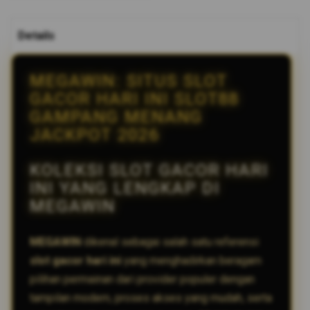
Details
MEGAWIN: SITUS SLOT
GACOR HARI INI SLOT88
GAMPANG MENANG
JACKPOT 2026
KOLEKSI SLOT GACOR HARI
INI YANG LENGKAP DI
MEGAWIN
MEGAWIN
dikenal sebagai salah satu referensi
slot gacor hari ini
yang menghadirkan beragam
pilihan permainan dari provider populer dengan
tampilan modern, proses akses yang mudah, serta