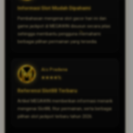
Informasi Slot Mudah Dipahami
Pembahasan mengenai slot gacor hari ini dan
game jackpot di MEGAWIN disusun secara jelas
sehingga membantu pengguna memahami
berbagai pilihan permainan yang tersedia.
Ais Pradana
★★★★½
Referensi Slot88 Terbaru
Artikel MEGAWIN memberikan informasi menarik
mengenai Slot88, fitur permainan, serta berbagai
pilihan slot jackpot terbaru tahun 2026.