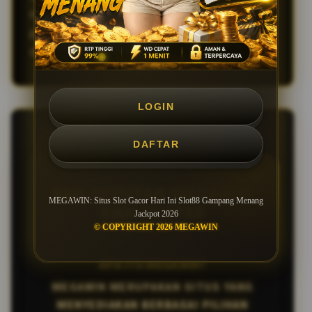
mengelola anggaran hiburan dengan baik,
pengalaman bermain dapat menjadi lebih nyaman
dan menyenangkan.
LOGIN
DAFTAR
FAQ SEPUTAR MEGAWIN
MEGAWIN: Situs Slot Gacor Hari Ini Slot88 Gampang Menang
DAN SLOT88
Jackpot 2026
© COPYRIGHT 2026 MEGAWIN
APA ITU MEGAWIN?
MEGAWIN MERUPAKAN SITUS YANG
MENYEDIAKAN BERBAGAI PILIHAN