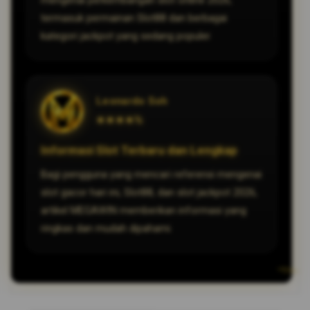
mengenai perkembangan slot online 2026,
termasuk permainan Slot88 dan berbagai
kategori jackpot yang sedang populer.
Leonardo Soh
★★★★½
Informasi Slot Terbaru dan Lengkap
Bagi pengguna yang mencari referensi mengenai
slot gacor hari ini, Slot88, dan slot jackpot 2026,
artikel MEGAWIN memberikan informasi yang
ringkas dan mudah dipahami.