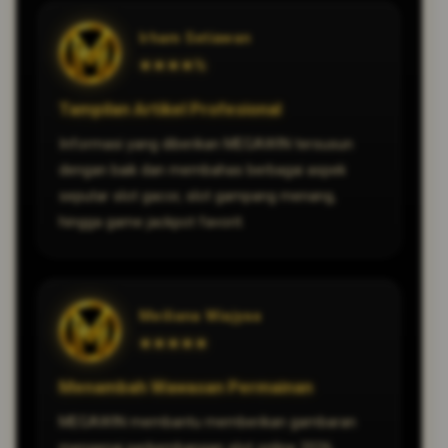
Irham Setiawan
★★★★½
Tampilan Artikel Profesional
Informasi yang diberikan MEGAWIN tersusun
dengan baik dan membahas berbagai aspek
seputar slot gacor, slot gampang menang,
hingga game jackpot favorit.
Meiliana Wiajyaa
★★★★★
Menambah Wawasan Permainan
MEGAWIN membantu memberikan gambaran