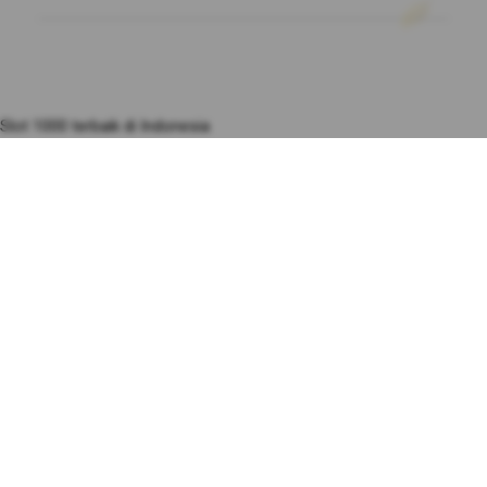
© tebuishere
★
Slot 1000 terbaik di Indonesia
★