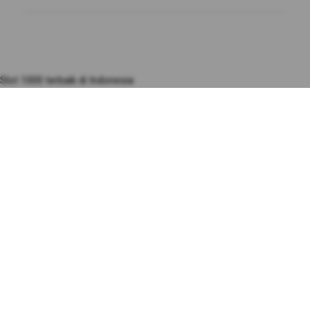
© tebuishere
Slot 1000 terbaik di Indonesia