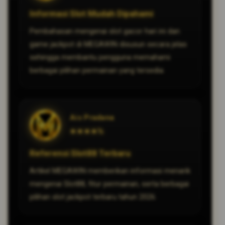
Informasi Slot Mudah Dipahami
Pembahasan mengenai slot gacor hari ini dan
game jackpot di MEGAWIN disusun secara jelas
sehingga membantu pengguna memahami
berbagai pilihan permainan yang tersedia.
Ais Pradana
★★★★½
Referensi Slot88 Terbaru
Artikel MEGAWIN memberikan informasi menarik
mengenai Slot88, fitur permainan, serta berbagai
pilihan slot jackpot terbaru tahun 2026.