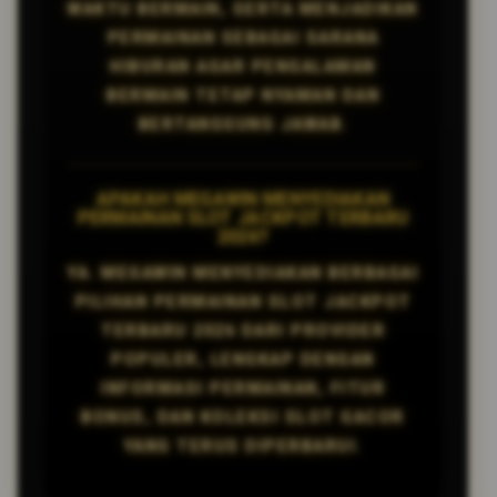
WAKTU BERMAIN, SERTA MENJADIKAN
PERMAINAN SEBAGAI SARANA
HIBURAN AGAR PENGALAMAN
BERMAIN TETAP NYAMAN DAN
BERTANGGUNG JAWAB.
APAKAH MEGAWIN MENYEDIAKAN
PERMAINAN SLOT JACKPOT TERBARU
2026?
YA. MEGAWIN MENYEDIAKAN BERBAGAI
PILIHAN PERMAINAN SLOT JACKPOT
TERBARU 2026 DARI PROVIDER
POPULER, LENGKAP DENGAN
INFORMASI PERMAINAN, FITUR
BONUS, DAN KOLEKSI SLOT GACOR
YANG TERUS DIPERBARUI.