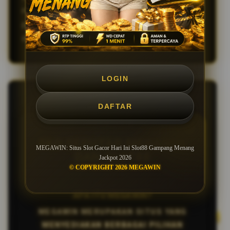
mengelola anggaran hiburan dengan baik,
pengalaman bermain dapat menjadi lebih nyaman
dan menyenangkan.
LOGIN
DAFTAR
FAQ SEPUTAR MEGAWIN
MEGAWIN: Situs Slot Gacor Hari Ini Slot88 Gampang Menang
DAN SLOT88
Jackpot 2026
© COPYRIGHT 2026 MEGAWIN
APA ITU MEGAWIN?
MEGAWIN MERUPAKAN SITUS YANG
MENYEDIAKAN BERBAGAI PILIHAN