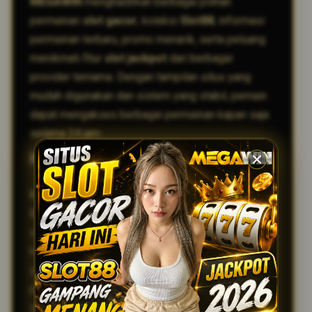
MEGAWIN
menghadirkan berbagai pilihan
permainan
slot gacor
, koleksi
Slot88
, informasi
permainan terbaru, promo menarik, serta peluang
menikmati fitur
slot jackpot
dari berbagai
provider ternama. Dengan tampilan situs yang
mudah digunakan dan sistem yang stabil, pemain
dapat mengakses berbagai permainan kapan saja
selama 24 jam.
KESIMPULAN
MEGAWIN: Situs Slot Gacor Hari Ini Slot88
Gampang Menang Jackpot 2026
menjadi salah
satu pilihan bagi pemain yang ingin menikmati
koleksi permainan slot online dengan pilihan game
yang lengkap, akses yang mudah, serta
pembaruan informasi secara rutin. Dengan bermain
secara bijak, memahami setiap permainan, dan