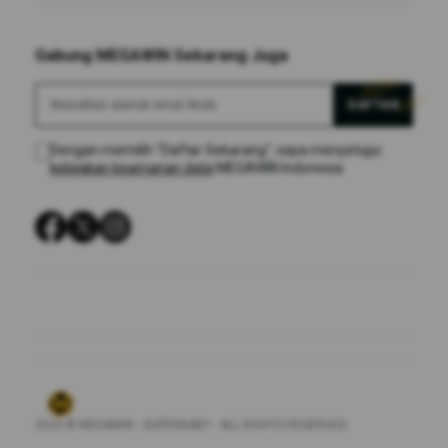
SLOT88
RTP SLOT HARI INI
MEGAWIN RESMI
Gabung MEGAWIN Sekarang Juga
LINK MEGAWIN
MEGAWIN LIVE CHAT
DAFTAR MEGAWIN
DAFTAR
PROMO SLOT88
LOGIN MEGAWIN
Dengan memilih "Daftar Sekarang", saya menyetujui
kebijakan keamanan data
MEGAWIN Indonesia
SLOT GACOR TERBARU
2026 © MEGAWIN - SUPERBABY - ALL RIGHTS RESERVED.