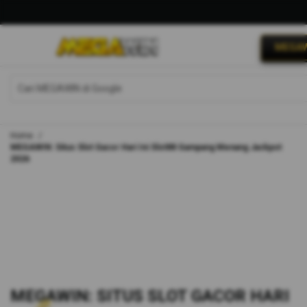
G
r
MEGA
a
t
i
DAFTAR
LOGIN
s
O
n
g
Home
k
MEGAWIN: Situs Slot Gacor Hari Ini Slot88 Gampang Menang Jackpot
2026
i
r
s
e
★
-
I
n
d
o
n
MEGAWIN: SITUS SLOT GACOR HARI
e