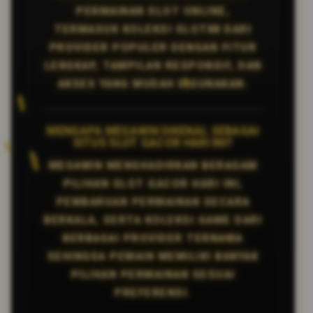
PERMAINAN SLOT ONLINE,
TERMASUK KOLEKSI SLOT88 DARI
PROVIDER POPULER DENGAN FITUR
LENGKAP, TAMPILAN RESPONSIF, DAN
AKSES YANG MUDAH DIGUNAKAN.
MENGAPA MEGAWIN DIKENAL SEBAGAI
SITUS SLOT GACOR HARI INI?
MEGAWIN MENGHADIRKAN BERAGAM
PILIHAN SLOT GACOR HARI INI,
PEMBARUAN PERMAINAN SECARA
BERKALA, SERTA KOLEKSI GAME DARI
★
BERBAGAI PROVIDER TERNAMA
SEHINGGA PEMAIN MEMILIKI BANYAK
PILIHAN PERMAINAN SESUAI
PREFERENSI.