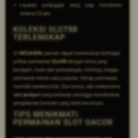
Layanan pelanggan yang siap membantu
selama 24 jam.
KOLEKSI SLOT88
TERLENGKAP
Di
MEGAWIN
, pemain dapat menemukan berbagai
pilihan permainan
Slot88
dengan tema yang
beragam, mulai dari petualangan, mitologi, hingga
permainan klasik yang populer. Setiap permainan
memiliki karakteristik, fitur bonus, dan mekanisme
slot jackpot
yang berbeda sehingga memberikan
pengalaman bermain yang lebih bervariasi.
TIPS MENIKMATI
PERMAINAN SLOT GACOR